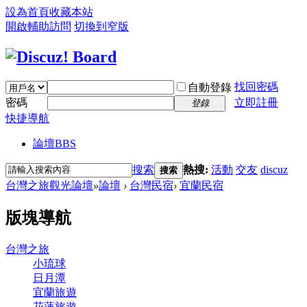
設為首頁
收藏本站
開啟輔助訪問
切換到窄版
找回密碼
自動登錄
密碼
立即註冊
登錄
快捷導航
論壇
BBS
搜索
熱搜:
活動
交友
discuz
搜索
台灣之旅觀光論壇
»
論壇
›
台灣民宿
›
宜蘭民宿
版塊導航
台灣之旅
小琉球
日月潭
宜蘭旅遊
花蓮旅遊