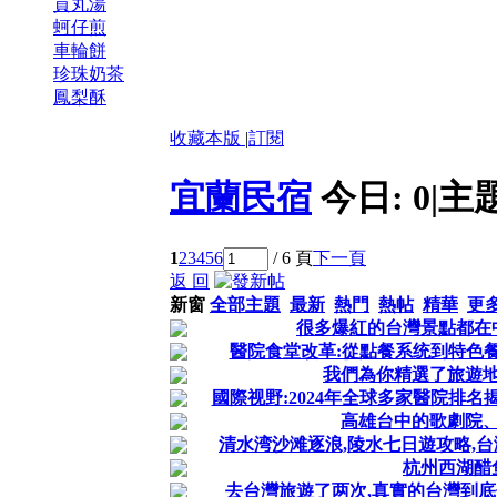
貢丸湯
蚵仔煎
車輪餅
珍珠奶茶
鳳梨酥
收藏本版
|
訂閱
宜蘭民宿
今日:
0
|
主
1
2
3
4
5
6
/ 6 頁
下一頁
返 回
新窗
全部主題
最新
熱門
熱帖
精華
更
很多爆紅的台灣景點都在
醫院食堂改革:從點餐系统到特色
我們為你精選了旅遊
國際视野:2024年全球多家醫院排名
高雄台中的歌劇院
清水湾沙滩逐浪,陵水七日遊攻略,台
杭州西湖醋
去台灣旅遊了两次,真實的台灣到底