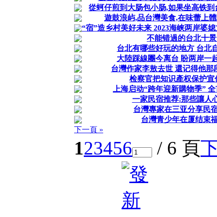
從蚵仔煎到大肠包小肠,如果坐高铁到台
遊鼓浪屿,品台灣美食,在味蕾上
“宿”造乡村美好未来 2023海峡两岸
不能错過的台北十景
台北有哪些好玩的地方 台北
大陸踩線團今离台 盼两岸一
台灣作家李敖去世 還记得他那
检察官把知识產权保护宣
上海启动“跨年迎新購物季” 
一家民宿推荐:那些讓人
台灣專家在三亚分享民
台灣青少年在厦结束
下一頁 »
1
2
3
4
5
6
/ 6 頁